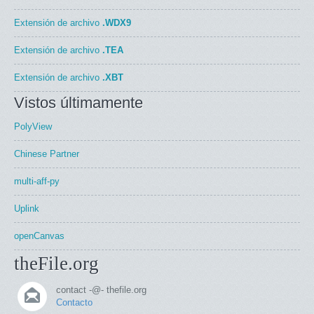
Extensión de archivo
.WDX9
Extensión de archivo
.TEA
Extensión de archivo
.XBT
Vistos últimamente
PolyView
Chinese Partner
multi-aff-py
Uplink
openCanvas
theFile.org
contact -@- thefile.org
Contacto