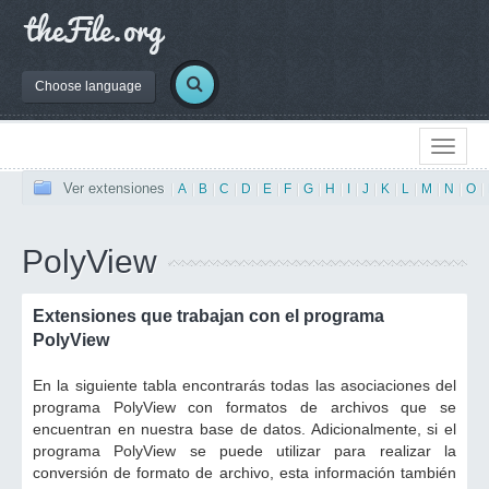
Choose language
Ver extensiones
|
A
|
B
|
C
|
D
|
E
|
F
|
G
|
H
|
I
|
J
|
K
|
L
|
M
|
N
|
O
|
PolyView
Extensiones que trabajan con el programa
PolyView
En la siguiente tabla encontrarás todas las asociaciones del
programa PolyView con formatos de archivos que se
encuentran en nuestra base de datos. Adicionalmente, si el
programa PolyView se puede utilizar para realizar la
conversión de formato de archivo, esta información también