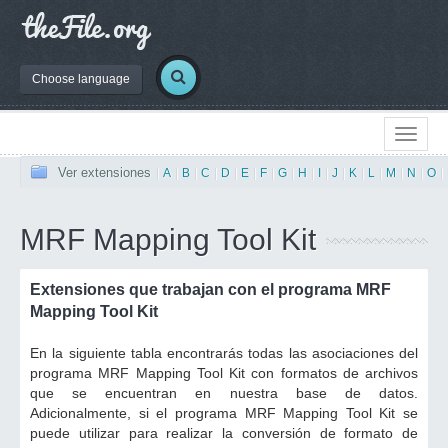
Choose language
Ver extensiones
|
A
|
B
|
C
|
D
|
E
|
F
|
G
|
H
|
I
|
J
|
K
|
L
|
M
|
N
|
O
|
MRF Mapping Tool Kit
Extensiones que trabajan con el programa MRF
Mapping Tool Kit
En la siguiente tabla encontrarás todas las asociaciones del
programa MRF Mapping Tool Kit con formatos de archivos
que se encuentran en nuestra base de datos.
Adicionalmente, si el programa MRF Mapping Tool Kit se
puede utilizar para realizar la conversión de formato de