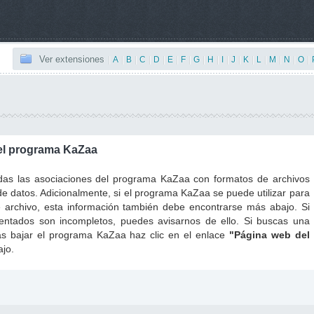
Ver extensiones
|
A
|
B
|
C
|
D
|
E
|
F
|
G
|
H
|
I
|
J
|
K
|
L
|
M
|
N
|
O
|
 el programa KaZaa
todas las asociaciones del programa KaZaa con formatos de archivos
e datos. Adicionalmente, si el programa KaZaa se puede utilizar para
e archivo, esta información también debe encontrarse más abajo. Si
entados son incompletos, puedes avisarnos de ello. Si buscas una
das bajar el programa KaZaa haz clic en el enlace
"Página web del
jo.