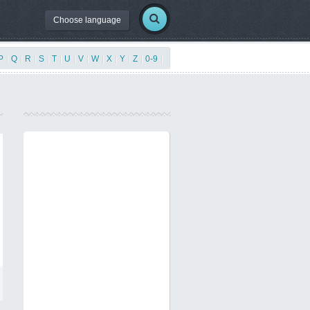
Choose language
P
|
Q
|
R
|
S
|
T
|
U
|
V
|
W
|
X
|
Y
|
Z
|
0-9
|