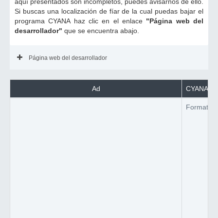
aquí presentados son incompletos, puedes avisarnos de ello.
Si buscas una localización de fíar de la cual puedas bajar el
programa CYANA haz clic en el enlace
"Página web del
desarrollador"
que se encuentra abajo.
Página web del desarrollador
Ad
CYANA tra
Formato d