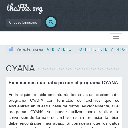
Choose language
Ver extensiones
|
A
|
B
|
C
|
D
|
E
|
F
|
G
|
H
|
I
|
J
|
K
|
L
|
M
|
N
|
O
|
CYANA
Extensiones que trabajan con el programa CYANA
En la siguiente tabla encontrarás todas las asociaciones del
programa CYANA con formatos de archivos que se
encuentran en nuestra base de datos. Adicionalmente, si el
programa CYANA se puede utilizar para realizar la
conversión de formato de archivo, esta información también
debe encontrarse más abajo. Si consideras que los datos