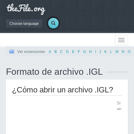
Choose language
Ver extensiones
|
A
|
B
|
C
|
D
|
E
|
F
|
G
|
H
|
I
|
J
|
K
|
L
|
M
|
N
|
O
|
Formato de archivo .IGL
¿Cómo abrir un archivo .IGL?
Si
un