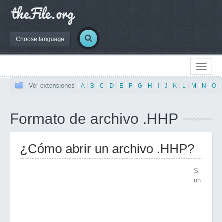
Choose language
Ver extensiones
|
A
|
B
|
C
|
D
|
E
|
F
|
G
|
H
|
I
|
J
|
K
|
L
|
M
|
N
|
O
|
Formato de archivo .HHP
¿Cómo abrir un archivo .HHP?
Si
un