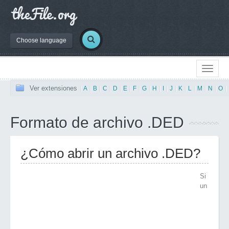
Choose language
Ver extensiones
|
A
|
B
|
C
|
D
|
E
|
F
|
G
|
H
|
I
|
J
|
K
|
L
|
M
|
N
|
O
|
Formato de archivo .DED
¿Cómo abrir un archivo .DED?
Si
un