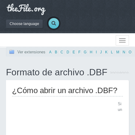
Choose language
Ver extensiones
|
A
|
B
|
C
|
D
|
E
|
F
|
G
|
H
|
I
|
J
|
K
|
L
|
M
|
N
|
O
|
Formato de archivo .DBF
¿Cómo abrir un archivo .DBF?
Si
un