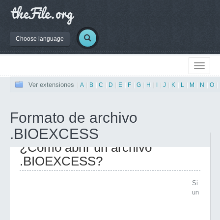
Choose language
Ver extensiones
|
A
|
B
|
C
|
D
|
E
|
F
|
G
|
H
|
I
|
J
|
K
|
L
|
M
|
N
|
O
|
Formato de archivo
.BIOEXCESS
¿Cómo abrir un archivo
.BIOEXCESS?
Si
un