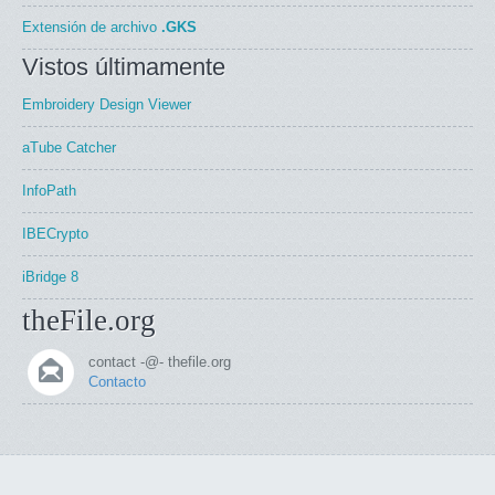
Extensión de archivo
.GKS
Vistos últimamente
Embroidery Design Viewer
aTube Catcher
InfoPath
IBECrypto
iBridge 8
theFile.org
contact -@- thefile.org
Contacto