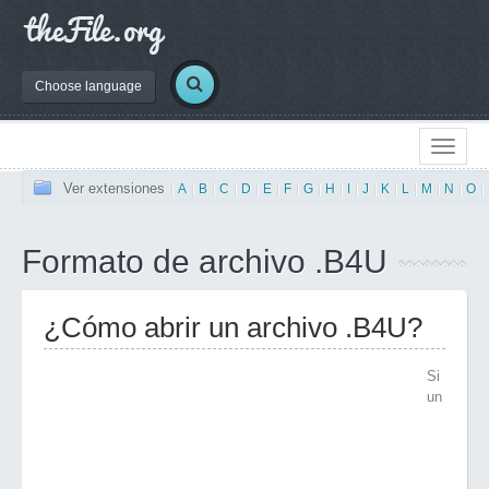
Choose language
Ver extensiones
|
A
|
B
|
C
|
D
|
E
|
F
|
G
|
H
|
I
|
J
|
K
|
L
|
M
|
N
|
O
|
Formato de archivo .B4U
¿Cómo abrir un archivo .B4U?
Si
un